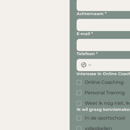
Achternaam
*
E-mail
*
Telefoon
*
Interesse in Online Coac
Online Coaching
Personal Training
Weet ik nog niet, i
Ik wil graag kennismake
In de sportschool
videobellen